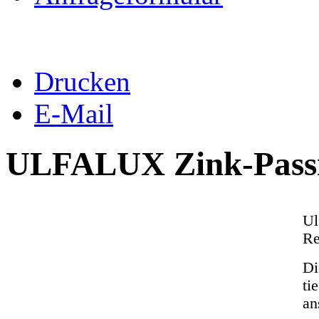
Anfrageformular
Drucken
E-Mail
ULFALUX Zink-Passi
Ul
Re
Di
ti
an