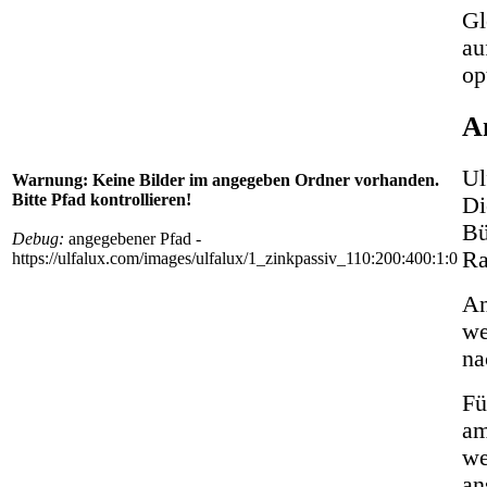
Gl
au
op
A
Ul
Warnung: Keine Bilder im angegeben Ordner vorhanden.
Bitte Pfad kontrollieren!
Di
Bü
Debug:
angegebener Pfad -
Ra
https://ulfalux.com/images/ulfalux/1_zinkpassiv_110:200:400:1:0
An
we
na
Fü
am
we